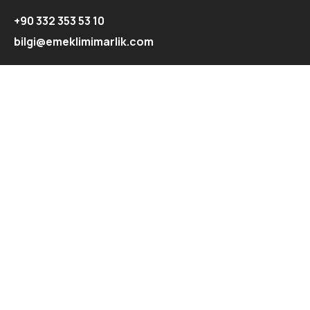
+90 332 353 53 10
bilgi@emeklimimarlik.com
Hızlı Menü
Ana Sayfa
Hakkımızda
Projeler
Blog
İletişim