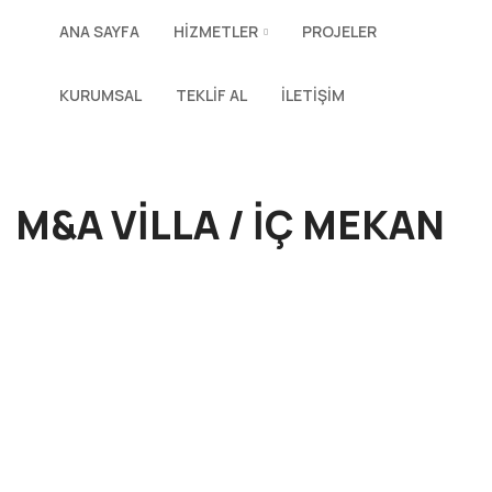
ANA SAYFA
HIZMETLER
PROJELER
KURUMSAL
TEKLIF AL
İLETIŞIM
M&A VİLLA / İÇ MEKAN